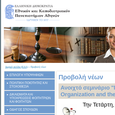
Αρχική σελίδα (ΕΛΛ)
» Προβολή νέων
ΕΠΙΛΟΓΗ ΥΠΟΨΗΦΙΩΝ
Προβολή νέων
ΠΟΛΙΤΙΚΗ ΠΟΙΟΤΗΤΑΣ ΚΑΙ
Ανοιχτό σεμινάριο "
ΣΤΟΧΟΘΕΣΙΑ
Organization and th
ΔΙΚΑΙΩΜΑΤΑ ΚΑΙ
ΥΠΟΧΡΕΩΣΕΙΣ ΦΟΙΤΗΤΡΙΩΝ
ΚΑΙ ΦΟΙΤΗΤΩΝ
Την Τετάρτη,
ΟΔΗΓΟΣ ΣΠΟΥΔΩΝ