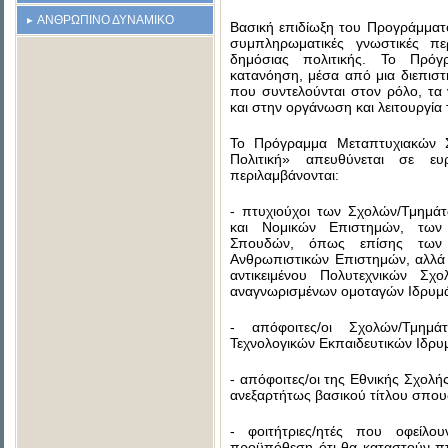
ΑΝΘΡΩΠΙΝΟ ΔΥΝΑΜΙΚΟ
Βασική επιδίωξη του Προγράμματος
συμπληρωματικές γνωστικές πε
δημόσιας πολιτικής. Το Πρό
κατανόηση, μέσα από μια διεπισ
που συντελούνται στον ρόλο, τα 
και στην οργάνωση και λειτουργία
Το Πρόγραμμα Μεταπτυχιακών Σ
Πολιτική» απευθύνεται σε ε
περιλαμβάνονται:
- πτυχιούχοι των Σχολών/Τμημάτω
και Νομικών Επιστημών, των
Σπουδών, όπως επίσης των 
Ανθρωπιστικών Επιστημών, αλλά
αντικειμένου Πολυτεχνικών Σ
αναγνωρισμένων ομοταγών Ιδρυμ
- απόφοιτες/οι Σχολών/Τμημ
Τεχνολογικών Εκπαιδευτικών Ιδρυ
- απόφοιτες/οι της Εθνικής Σχολή
ανεξαρτήτως βασικού τίτλου σπο
- φοιτήτριες/ητές που οφείλ
προϋπόθεση ότι θα καταστούν π