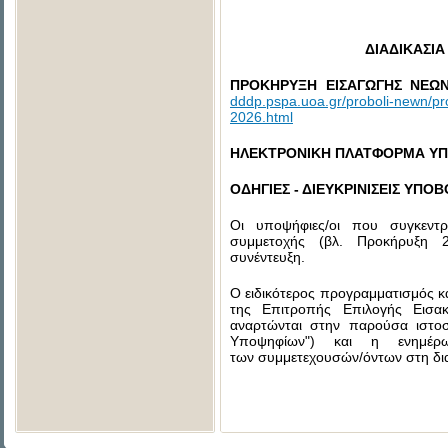
ΔΙΑΔΙΚΑΣΙΑ
ΠΡΟΚΗΡΥΞΗ ΕΙΣΑΓΩΓΗΣ ΝΕΩΝ
dddp.pspa.uoa.gr/proboli-newn/pr
2026.html
ΗΛΕΚΤΡΟΝΙΚΗ ΠΛΑΤΦΟΡΜΑ
ΥΠ
ΟΔΗΓΙΕΣ - ΔΙΕΥΚΡΙΝΙΣΕΙΣ ΥΠΟ
Οι υποψήφιες/οι που συγκεντρ
συμμετοχής (βλ. Προκήρυξη 
συνέντευξη.
Ο ειδικότερος προγραμματισμός κα
της Επιτροπής Επιλογής Εισακ
αναρτώνται στην παρούσα ιστοσε
Υποψηφίων") και η ενημέρ
των συμμετεχουσών/όντων στη δια