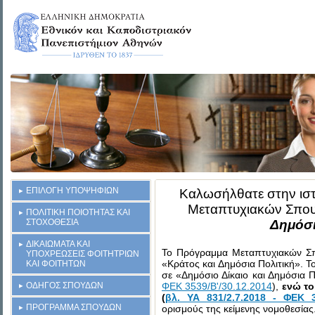
ΕΠΙΛΟΓΗ ΥΠΟΨΗΦΙΩΝ
Καλωσήλθατε στην ισ
Μεταπτυχιακών Σπο
ΠΟΛΙΤΙΚΗ ΠΟΙΟΤΗΤΑΣ ΚΑΙ
ΣΤΟΧΟΘΕΣΙΑ
Δημόσι
ΔΙΚΑΙΩΜΑΤΑ ΚΑΙ
Το Πρόγραμμα Μεταπτυχιακών Σπ
ΥΠΟΧΡΕΩΣΕΙΣ ΦΟΙΤΗΤΡΙΩΝ
«Κράτος και Δημόσια Πολιτική». 
ΚΑΙ ΦΟΙΤΗΤΩΝ
σε «Δημόσιο Δίκαιο και Δημόσια Π
ΟΔΗΓΟΣ ΣΠΟΥΔΩΝ
ΦΕΚ 3539/B'/30.12.2014
),
ενώ το
(
βλ. ΥΑ 831/2.7.2018 - ΦΕΚ 33
ΠΡΟΓΡΑΜΜΑ ΣΠΟΥΔΩΝ
ορισμούς της κείμενης νομοθεσίας