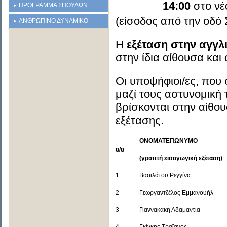
14:00
στο νέ
ΠΡΟΓΡΑΜΜΑ ΣΠΟΥΔΩΝ
(είσοδος από την οδό 
ΑΝΘΡΩΠΙΝΟ ΔΥΝΑΜΙΚΟ
Η
εξέταση στην αγγ
στην ίδια αίθουσα και
Οι υποψήφιοι/ες, που
μαζί τους αστυνομική 
βρίσκονται στην αίθου
εξέτασης.
ΟΝΟΜΑΤΕΠΩΝΥΜΟ
α/α
(γραπτή εισαγωγική εξέταση)
1
Βασιλάτου Ρεγγίνα
2
Γεωργαντζέλος Εμμανουήλ
3
Γιαννακάκη Αδαμαντία