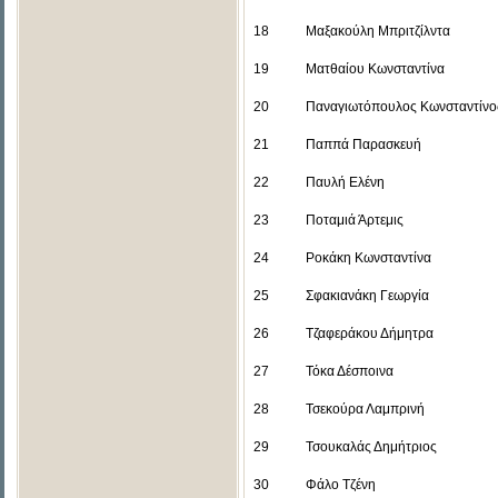
18
Μαξακούλη Μπριτζίλντα
19
Ματθαίου Κωνσταντίνα
20
Παναγιωτόπουλος Κωνσταντίνο
21
Παππά Παρασκευή
22
Παυλή Ελένη
23
Ποταμιά Άρτεμις
24
Ροκάκη Κωνσταντίνα
25
Σφακιανάκη Γεωργία
26
Τζαφεράκου Δήμητρα
27
Τόκα Δέσποινα
28
Τσεκούρα Λαμπρινή
29
Τσουκαλάς Δημήτριος
30
Φάλο Τζένη