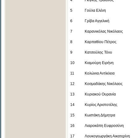
4
Γκίγκης Τραϊανός
5
Γούλα Ελένη
6
Γρίβα Αγγελική
7
Καρανικόλας Νικόλαος
8
Καρπαθίου Πέτρος
9
Κατσούλης Τόνυ
10
Κιαμούρη Ειρήνη
11
Κολώνια Αντίκλεια
12
Κοσμαδάκης Νικόλαος
13
Κυριακού Ουρανία
14
Κυρίος Αριστοτέλης
15
Κωστάκη Δήμητρα
16
Λιαροκάπη Ευφροσύνη
17
Λουκογεωργάκη Αικατερίνη