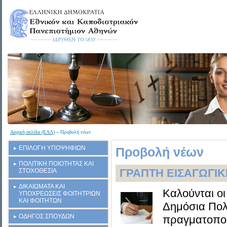
Αρχική σελίδα (ΕΛΛ)
» Προβολή νέων
ΕΠΙΛΟΓΗ ΥΠΟΨΗΦΙΩΝ
Προβολή νέων
ΠΟΛΙΤΙΚΗ ΠΟΙΟΤΗΤΑΣ ΚΑΙ
ΓΡΑΠΤΗ ΕΙΣΑΓΩΓΙ
ΣΤΟΧΟΘΕΣΙΑ
ΔΙΚΑΙΩΜΑΤΑ ΚΑΙ
Καλούνται οι
ΥΠΟΧΡΕΩΣΕΙΣ ΦΟΙΤΗΤΡΙΩΝ
ΚΑΙ ΦΟΙΤΗΤΩΝ
Δημόσια Πολ
ΟΔΗΓΟΣ ΣΠΟΥΔΩΝ
πραγματοποι