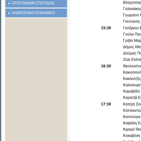
Βλαχοστερ
ΠΡΟΓΡΑΜΜΑ ΣΠΟΥΔΩΝ
Γαλανάκης
ΑΝΘΡΩΠΙΝΟ ΔΥΝΑΜΙΚΟ
Γεωργίου 
Γκιντώνης
15:30
Γκόζγκου 
Γούλα Πα
Γρίβα Μαρ
Δήμος Αθα
Δούμας Π
Ζώη Ελένη
16:30
Θεολογίτο
Κακιοπούλ
Κακλατζή
Καλεσιώρη
Καραβίδα
Καρατζά Ε
17:30
Κατέχη Σο
Κατσιαντώ
Κατσούρα 
Καψάλη Κλ
Κερερέ Θε
Κοκαβέση