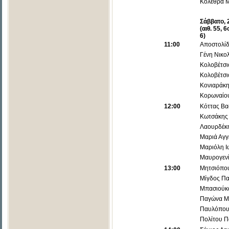
Κολέθρα 
Σάββατο,
(αιθ. 55,
6)
11:00
Αποστολίδ
Γένη Νικο
Κολοβέτσ
Κολοβέτσι
Κονιαράκη
Κορωναίο
12:00
Κόττας Βα
Κωτσάκης
Λαουρδέκ
Μαριά Αγγ
Μαριόλη Ι
Μαυρογεν
13:00
Μητσιόπο
Μίγδος Π
Μπασιούκ
Παγώνα Μ
Παυλόπου
Πολίτου 