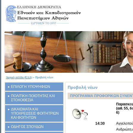
Αρχική σελίδα (ΕΛΛ)
» Προβολή νέων
ΕΠΙΛΟΓΗ ΥΠΟΨΗΦΙΩΝ
Προβολή νέων
ΠΟΛΙΤΙΚΗ ΠΟΙΟΤΗΤΑΣ ΚΑΙ
ΠΡΟΓΡΑΜΜΑ ΠΡΟΦΟΡΙΚΩΝ ΣΥΝΕΝΤΕΥΞΕ
ΣΤΟΧΟΘΕΣΙΑ
Παρασκευή
(αιθ. 55,
ΔΙΚΑΙΩΜΑΤΑ ΚΑΙ
6)
ΥΠΟΧΡΕΩΣΕΙΣ ΦΟΙΤΗΤΡΙΩΝ
ΚΑΙ ΦΟΙΤΗΤΩΝ
14:30
Αγγελοπο
ΟΔΗΓΟΣ ΣΠΟΥΔΩΝ
Ανδριώτη 