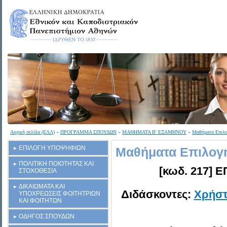
Αρχική σελίδα (ΕΛΛ)
»
ΠΡΟΓΡΑΜΜΑ ΣΠΟΥΔΩΝ
»
ΜΑΘΗΜΑΤΑ Β' ΕΞΑΜΗΝΟΥ
»
Μαθήματα Επιλο
ΕΠΙΛΟΓΗ ΥΠΟΨΗΦΙΩΝ
Μαθήματα Επιλογή
ΠΟΛΙΤΙΚΗ ΠΟΙΟΤΗΤΑΣ ΚΑΙ
[κωδ. 217]
ΣΤΟΧΟΘΕΣΙΑ
ΔΙΚΑΙΩΜΑΤΑ ΚΑΙ
Διδάσκοντες:
Χρήστ
ΥΠΟΧΡΕΩΣΕΙΣ ΦΟΙΤΗΤΡΙΩΝ
ΚΑΙ ΦΟΙΤΗΤΩΝ
ΟΔΗΓΟΣ ΣΠΟΥΔΩΝ