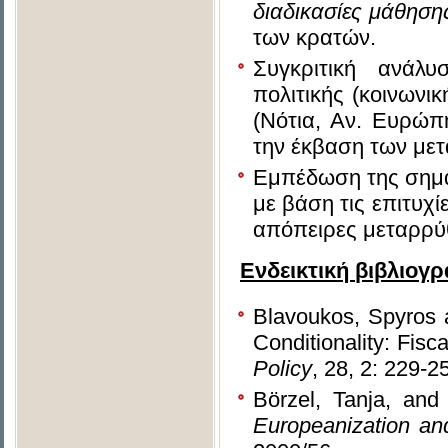
διαδικασίες μάθηση
των κρατών.
Συγκριτική ανάλυ
πολιτικής (κοινωνικ
(Νότια, Αν. Ευρώπ
την έκβαση των με
Εμπέδωση της σημα
με βάση τις επιτυχί
απόπειρες μεταρρύθ
Ενδεικτική
βιβλιογ
Blavoukos, Spyros 
Conditionality: Fis
Policy
, 28, 2: 229-2
Börzel, Tanja, an
Europeanization a