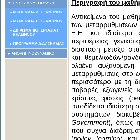
Περιγραφή του μαθή
ΠΡΟΓΡΑΜΜΑ ΣΠΟΥΔΩΝ
ΜΑΘΗΜΑΤΑ Α' ΕΞΑΜΗΝΟΥ
Αντικείμενο του μαθή
ΜΑΘΗΜΑΤΑ Β' ΕΞΑΜΗΝΟΥ
των μεταρρυθμίσεων σ
ΔΙΠΛΩΜΑΤΙΚΗ ΕΡΓΑΣΙΑ Γ'
Ε.Ε. και ιδιαίτερ
ΕΞΑΜΗΝΟΥ
περιφέρειας γενικότ
ΠΡΟΓΡΑΜΜΑ ΔΙΔΑΣΚΑΛΙΑΣ
διάσταση μεταξύ στα
ΑΝΘΡΩΠΙΝΟ ΔΥΝΑΜΙΚΟ
και θεμελιωδών/ραγ
ολοένα αυξανόμενη
μεταρρυθμίσεις στο 
περισσότερο με τη δ
σοβαρές εξωγενείς κ
κρίσιμες φάσεις (per
αποδίδεται ιδιαίτερη 
συστημάτων διακυβ
Government
), όπως η
που συχνά διαδραματ
(
policy
learning
) και