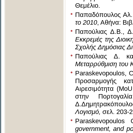
Θεμέλιο.
Παπαδόπουλος Αλ.
το 2010
, Αθήνα: Βι
Παπούλιας Δ.Β., Δ
Εκκρεμές της Διοικ
Σχολής Δημόσιας Δι
Παπούλιας Δ. κ
Μεταρρύθμιση του 
Paraskevopoulos, C.
Προσαρμογής κατ
Αιρεσιμότητα (MoU
στην Πορτογαλι
Δ.Δημητρακόπουλος
Λογισμό
,
σελ. 203-
Paraskevopoulos C
government, and pol