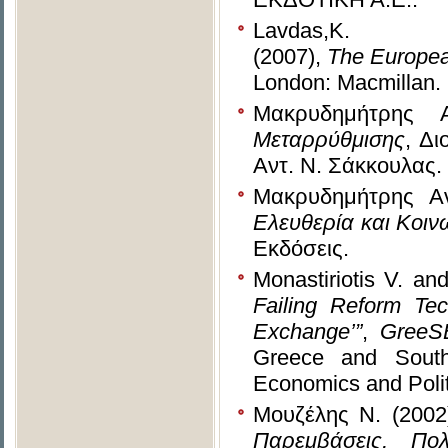
Lavdas,Κ.
(2007),
The European
London: Macmillan.
Μακρυδημήτρης Α
Μεταρρύθμισης
, Δι
Αντ. Ν. Σάκκουλας.
Μακρυδημήτρης Αν
Ελευθερία και Κοιν
Εκδόσεις.
Monastiriotis V. an
Failing Reform Tec
Exchange’”
,
GreeS
Greece and South
Economics and Polit
Μουζέλης Ν. (2002
Παρεμβάσεις, Πολ