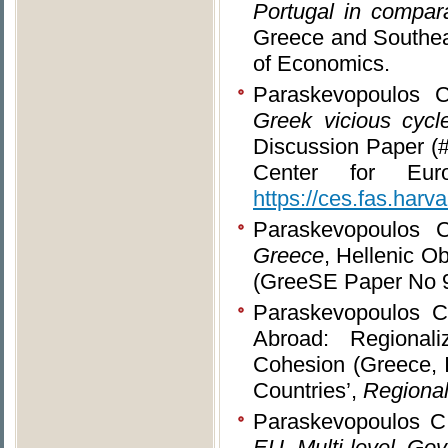
Portugal in compara
Greece and Southea
of Economics.
Paraskevopoulos 
Greek vicious cycl
Discussion Paper (
Center for Euro
https://ces.fas.ha
Paraskevopoulos C
Greece
, Hellenic 
(GreeSE Paper No 9
Paraskevopoulos C.
Abroad: Regionaliz
Cohesion (Greece, I
Countries’,
Regional
Paraskevopoulos C.
EU Multi-level Gov