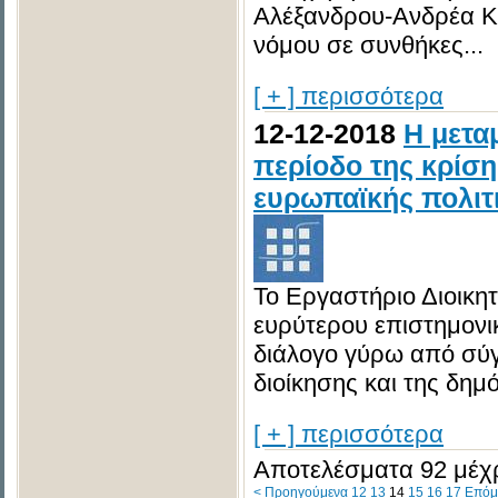
Αλέξανδρου-Ανδρέα Κύ
νόμου σε συνθήκες...
[ + ] περισσότερα
12-12-2018
H μετα
περίοδο της κρίσ
ευρωπαϊκής πολιτ
Το Εργαστήριο Διοικητ
ευρύτερου επιστημονικ
διάλογο γύρω από σύγ
διοίκησης και της δημό
[ + ] περισσότερα
Αποτελέσματα 92 μέχρ
< Προηγούμενα
12
13
14
15
16
17
Επόμ