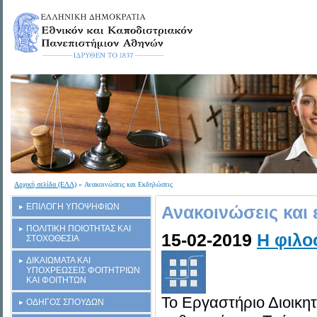
Αρχική σελίδα (ΕΛΛ)
» Ανακοινώσεις και Εκδηλώσεις
ΕΠΙΛΟΓΗ ΥΠΟΨΗΦΙΩΝ
Ανακοινώσεις και
ΠΟΛΙΤΙΚΗ ΠΟΙΟΤΗΤΑΣ ΚΑΙ
15-02-2019
Η φιλο
ΣΤΟΧΟΘΕΣΙΑ
ΔΙΚΑΙΩΜΑΤΑ ΚΑΙ
ΥΠΟΧΡΕΩΣΕΙΣ ΦΟΙΤΗΤΡΙΩΝ
ΚΑΙ ΦΟΙΤΗΤΩΝ
Το Εργαστήριο Διοικη
ΟΔΗΓΟΣ ΣΠΟΥΔΩΝ